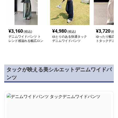
¥
3,160
¥
4,980
¥
3,720
(税込)
(税込)
(税込
デニムワイドパンツ ト
ゆとりのある快適タック
ゆったり幅広ハ
レンド感溢れる幅広ロン
デニムワイドパンツ
トタックデニム
グタックデニムパンツ
ンツ
タックが映える美シルエットデニムワイドパ
ンツ