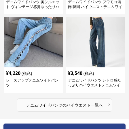
デニムワイドパンツ 美シルエッ
デニムワイドパンツ フワモコ装
ト ヴィンテージ感覚ゆったりハ
飾 韓国 ハイウエストデニムワイ
イウエストワイドデニム
ド
¥
4,220
¥
3,540
(税込)
(税込)
レースアップデニムワイドパン
デニムワイドパンツ レトロ感た
ツ
っぷりハイウエストデニムワイ
ド
›
デニムワイドパンツ
の
ハイウエスト
一覧へ