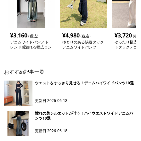
¥
3,160
¥
4,980
¥
3,720
(税込)
(税込)
(税込
デニムワイドパンツ ト
ゆとりのある快適タック
ゆったり幅広ハ
レンド感溢れる幅広ロン
デニムワイドパンツ
トタックデニム
グタックデニムパンツ
ンツ
おすすめ記事一覧
ウエストをすっきり見せる！デニムハイワイドパンツ10選
更新日
2026-06-18
憧れの美シルエットが叶う！ハイウエストワイドデニムパ
ンツ10選
更新日
2026-06-18