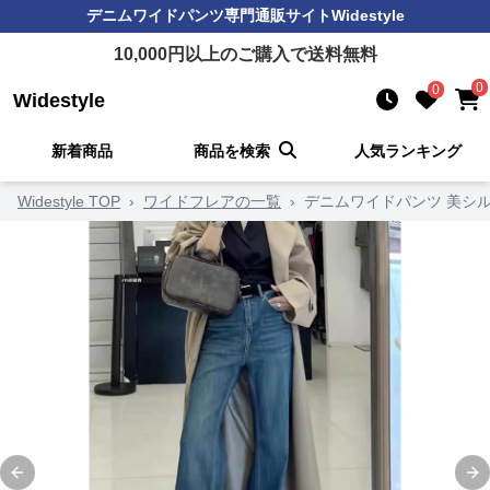
デニムワイドパンツ
専門通販サイト
Widestyle
10,000
円以上のご購入で送料無料
0
0
Widestyle
新着商品
商品を検索
人気ランキング
Widestyle TOP
›
ワイドフレアの一覧
›
デニムワイドパンツ 美シ
Previous slide
Ne