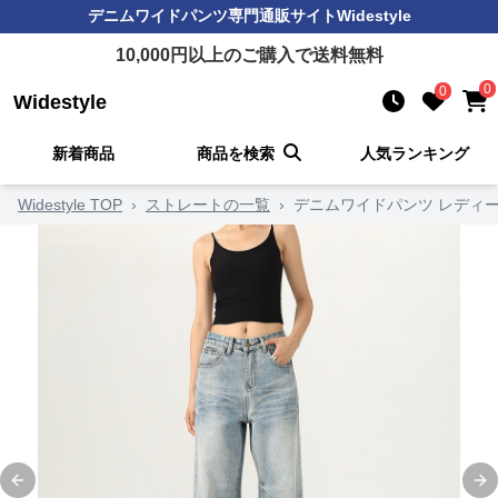
デニムワイドパンツ
専門通販サイト
Widestyle
10,000
円以上のご購入で送料無料
0
0
Widestyle
新着商品
商品を検索
人気ランキング
Widestyle TOP
›
ストレートの一覧
›
デニムワイドパンツ レディ
Previous slide
Ne