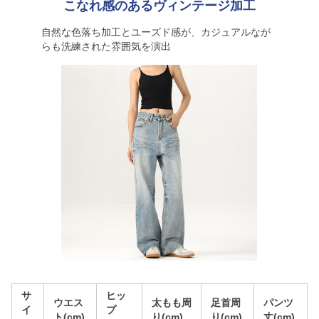
こなれ感のあるヴィンテージ加工
自然な色落ち加工とユーズド感が、カジュアルなが
らも洗練された雰囲気を演出
サ
ヒッ
ウエス
太もも周
足首周
パンツ
イ
プ
ト(cm)
り(cm)
り(cm)
丈(cm)