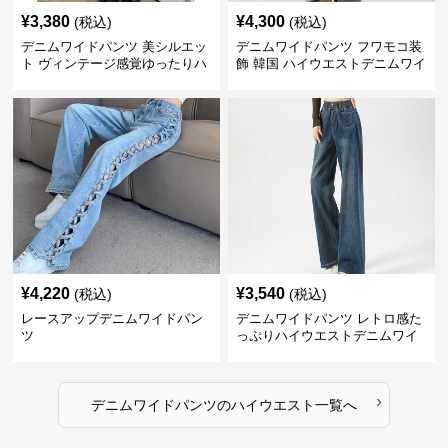
¥
3,380
¥
4,300
(税込)
(税込)
デニムワイドパンツ 美シルエッ
デニムワイドパンツ フワモコ装
ト ヴィンテージ感覚ゆったりハ
飾 韓国 ハイウエストデニムワイ
イウエストワイドデニム
ド
¥
4,220
¥
3,540
(税込)
(税込)
レースアップデニムワイドパン
デニムワイドパンツ レトロ感た
ツ
っぷりハイウエストデニムワイ
ド
›
デニムワイドパンツ
の
ハイウエスト
一覧へ