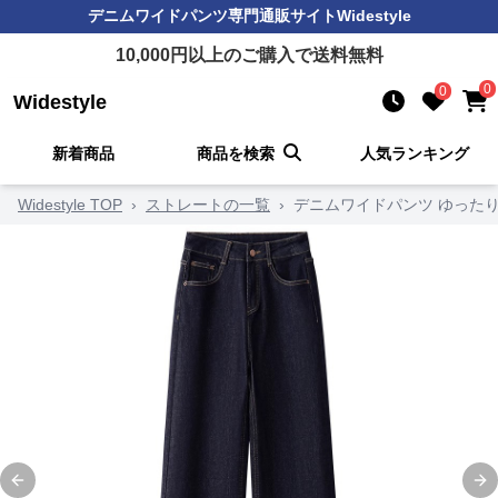
デニムワイドパンツ
専門通販サイト
Widestyle
10,000
円以上のご購入で送料無料
0
0
Widestyle
新着商品
商品を検索
人気ランキング
Widestyle TOP
›
ストレートの一覧
›
デニムワイドパンツ ゆった
Previous slide
Ne