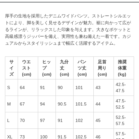
厚手の生地を採用したデニムワイドパンツ。ストレートシルエッ
トにより、脚を美しく見せるデザインが魅力。裾に向かって広が
るラインが、リラックスした印象を与えます。大きなポケットと
高級感漂うジッパーを備え、実用性も兼ね備えた一着です。カジ
ュアルからスタイリッシュまで幅広く活躍するアイテム。
サ
ウエ
ヒッ
九分
パン
足首
推奨
イ
スト
プ
丈
ツ丈
周り
体重
ズ
(cm)
(cm)
(cm)
(cm)
(cm)
(kg)
42.5-
S
64
91
90
101
43
47.5
47.5-
M
67
94
90.5
101.5
44
52.5
52.5-
L
70
97
91
102
45
57.5
57.5-
XL
73
100
91.5
102.5
46