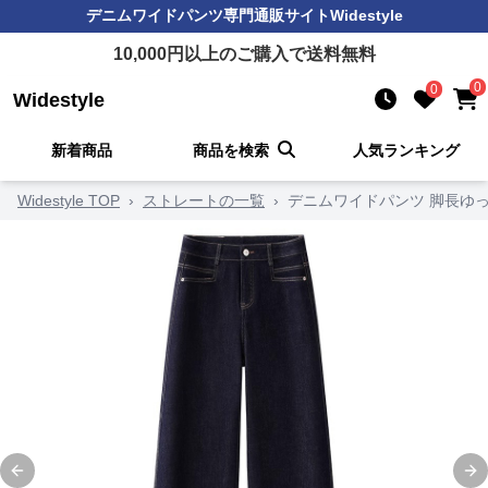
デニムワイドパンツ
専門通販サイト
Widestyle
10,000
円以上のご購入で送料無料
0
0
Widestyle
新着商品
商品を検索
人気ランキング
Widestyle TOP
›
ストレートの一覧
›
デニムワイドパンツ 脚長ゆ
Previous slide
Ne