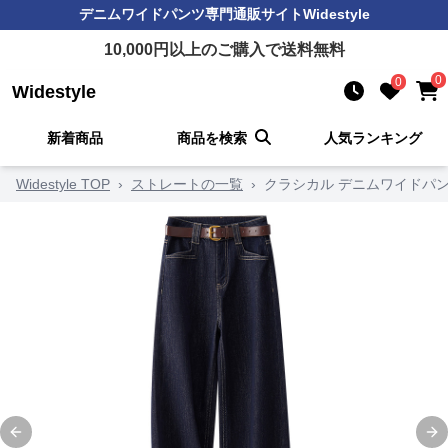
デニムワイドパンツ
専門通販サイト
Widestyle
10,000
円以上のご購入で送料無料
0
0
Widestyle
新着商品
商品を検索
人気ランキング
Widestyle TOP
›
ストレートの一覧
›
クラシカル デニムワイドパン
Previous slide
Ne