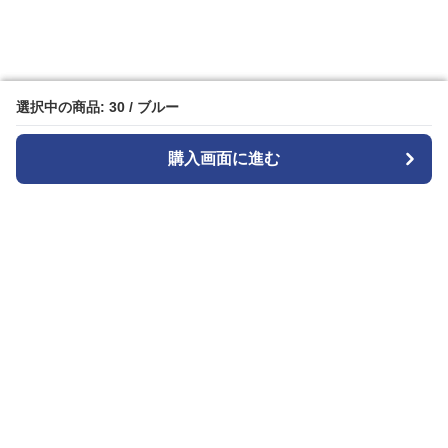
選択中の商品: 30 / ブルー
選択中の商品: 30 / ブルー
購入画面に進む
購入画面に進む
Widestyle
について