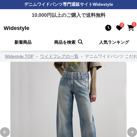
デニムワイドパンツ
専門通販サイト
Widestyle
10,000
円以上のご購入で送料無料
0
0
Widestyle
新着商品
商品を検索
人気ランキング
Widestyle TOP
›
ワイドフレアの一覧
›
デニムワイドパンツ こだ
Previous slide
Ne