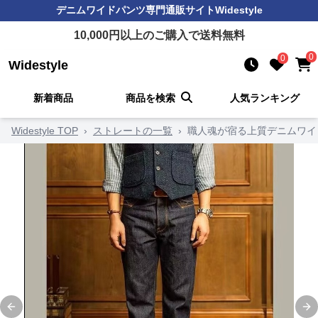
デニムワイドパンツ
専門通販サイト
Widestyle
10,000
円以上のご購入で送料無料
0
0
Widestyle
新着商品
商品を検索
人気ランキング
Widestyle TOP
›
ストレートの一覧
›
職人魂が宿る上質デニムワイ
Previous slide
Ne