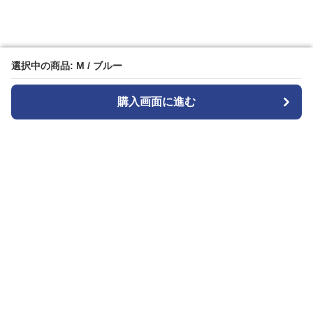
選択中の商品: M / ブルー
選択中の商品: M / ブルー
購入画面に進む
購入画面に進む
Widestyle
について