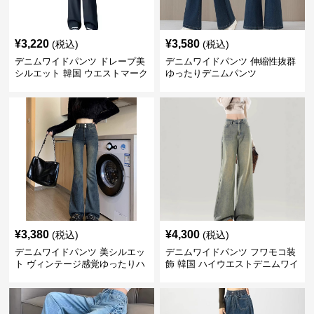
¥
3,220
¥
3,580
(税込)
(税込)
デニムワイドパンツ ドレープ美
デニムワイドパンツ 伸縮性抜群
シルエット 韓国 ウエストマーク
ゆったりデニムパンツ
タックパンツ
¥
3,380
¥
4,300
(税込)
(税込)
デニムワイドパンツ 美シルエッ
デニムワイドパンツ フワモコ装
ト ヴィンテージ感覚ゆったりハ
飾 韓国 ハイウエストデニムワイ
イウエストワイドデニム
ド