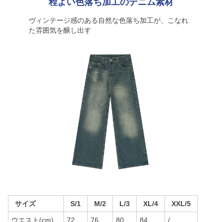
程よい色落ち加工のデニム素材
ヴィンテージ感のある自然な色落ち加工が、こなれ
た雰囲気を醸し出す
サイズ
S/1
M/2
L/3
XL/4
XXL/5
ウエスト(cm)
72
76
80
84
/