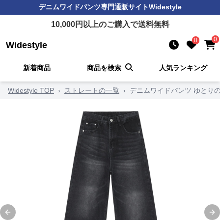
デニムワイドパンツ
専門通販サイト
Widestyle
10,000
円以上のご購入で送料無料
0
0
Widestyle
新着商品
商品を検索
人気ランキング
Widestyle TOP
›
ストレートの一覧
›
デニムワイドパンツ ゆとり
Previous slide
Ne