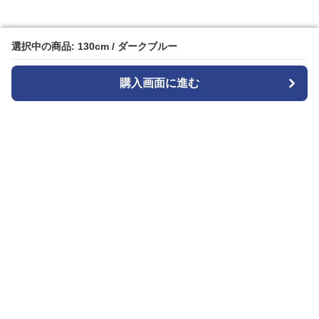
選択中の商品: 130cm / ダークブルー
選択中の商品: 130cm / ダークブルー
購入画面に進む
購入画面に進む
Widestyle
について
会社概要