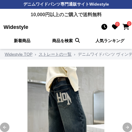
デニムワイドパンツ
専門通販サイト
Widestyle
10,000
円以上のご購入で送料無料
0
0
Widestyle
新着商品
商品を検索
人気ランキング
Widestyle TOP
›
ストレートの一覧
›
デニムワイドパンツ ヴィン
Previous slide
Ne