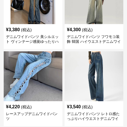
¥
3,380
¥
4,300
(税込)
(税込)
デニムワイドパンツ 美シルエッ
デニムワイドパンツ フワモコ装
ト ヴィンテージ感覚ゆったりハ
飾 韓国 ハイウエストデニムワイ
イウエストワイドデニム
ド
¥
4,220
¥
3,540
(税込)
(税込)
レースアップデニムワイドパン
デニムワイドパンツ レトロ感た
ツ
っぷりハイウエストデニムワイ
ド