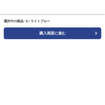
選択中の商品: S / ライトブルー
選択中の商品: S / ライトブルー
購入画面に進む
購入画面に進む
Widestyle
について