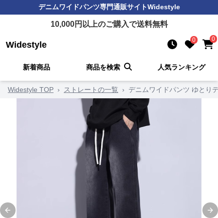
デニムワイドパンツ
専門通販サイト
Widestyle
10,000
円以上のご購入で送料無料
0
0
Widestyle
新着商品
商品を検索
人気ランキング
Widestyle TOP
›
ストレートの一覧
›
デニムワイドパンツ ゆとりデ
Previous slide
Ne