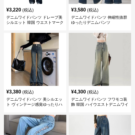
¥
3,220
¥
3,580
(税込)
(税込)
デニムワイドパンツ ドレープ美
デニムワイドパンツ 伸縮性抜群
シルエット 韓国 ウエストマーク
ゆったりデニムパンツ
タックパンツ
¥
3,380
¥
4,300
(税込)
(税込)
デニムワイドパンツ 美シルエッ
デニムワイドパンツ フワモコ装
ト ヴィンテージ感覚ゆったりハ
飾 韓国 ハイウエストデニムワイ
イウエストワイドデニム
ド