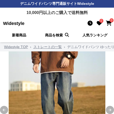
デニムワイドパンツ
専門通販サイト
Widestyle
10,000
円以上のご購入で送料無料
0
0
Widestyle
新着商品
商品を検索
人気ランキング
Widestyle TOP
›
ストレートの一覧
›
デニムワイドパンツ ゆった
Previous slide
Ne