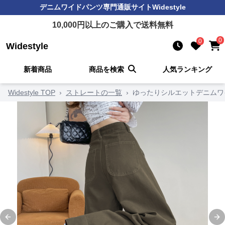
デニムワイドパンツ
専門通販サイト
Widestyle
10,000
円以上のご購入で送料無料
0
0
Widestyle
新着商品
商品を検索
人気ランキング
Widestyle TOP
›
ストレートの一覧
›
ゆったりシルエットデニムワ
Previous slide
Ne