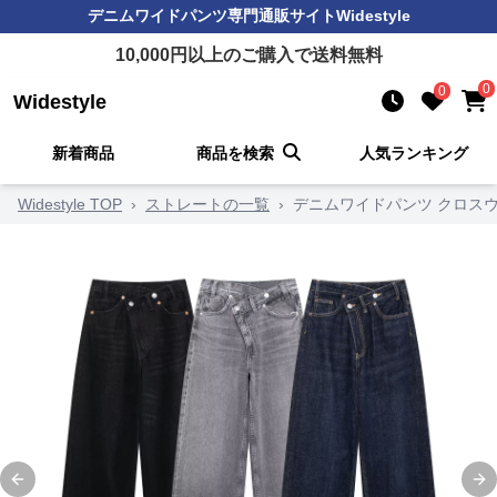
デニムワイドパンツ
専門通販サイト
Widestyle
10,000
円以上のご購入で送料無料
0
0
Widestyle
新着商品
商品を検索
人気ランキング
Widestyle TOP
›
ストレートの一覧
›
デニムワイドパンツ クロス
Previous slide
Ne