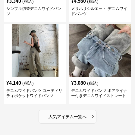
¥
3,340
¥
4,560
(税込)
(税込)
シンプル切替デニムワイドパン
メリハリシルエット デニムワイ
ツ
ドパンツ
¥
4,140
¥
3,080
(税込)
(税込)
デニムワイドパンツ ユーティリ
デニムワイドパンツ ボアライナ
ティポケットワイドパンツ
ー付きデニムワイドストレート
›
人気アイテム一覧へ