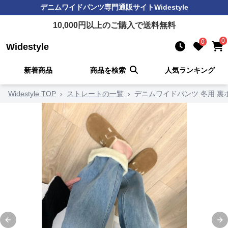
デニムワイドパンツ
専門通販サイト
Widestyle
10,000
円以上のご購入で送料無料
0
0
Widestyle
新着商品
商品を検索
人気ランキング
Widestyle TOP
›
ストレートの一覧
›
デニムワイドパンツ 冬用 
Previous slide
Ne