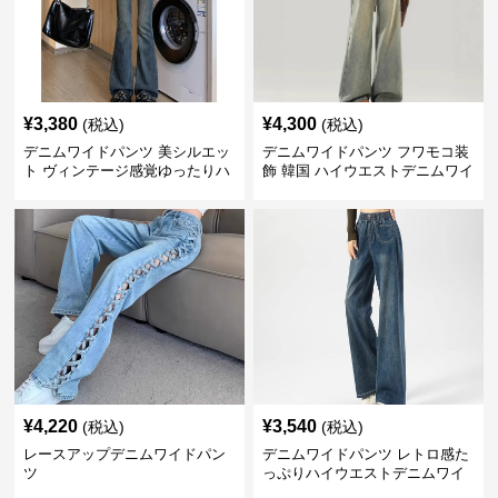
¥
3,380
¥
4,300
(税込)
(税込)
デニムワイドパンツ 美シルエッ
デニムワイドパンツ フワモコ装
ト ヴィンテージ感覚ゆったりハ
飾 韓国 ハイウエストデニムワイ
イウエストワイドデニム
ド
¥
4,220
¥
3,540
(税込)
(税込)
レースアップデニムワイドパン
デニムワイドパンツ レトロ感た
ツ
っぷりハイウエストデニムワイ
ド