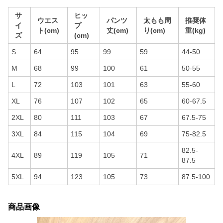
サ
ヒッ
ウエス
パンツ
太もも周
推奨体
イ
プ
ト(cm)
丈(cm)
り(cm)
重(kg)
ズ
(cm)
S
64
95
99
59
44-50
M
68
99
100
61
50-55
L
72
103
101
63
55-60
XL
76
107
102
65
60-67.5
2XL
80
111
103
67
67.5-75
3XL
84
115
104
69
75-82.5
82.5-
4XL
89
119
105
71
87.5
5XL
94
123
105
73
87.5-100
商品画像