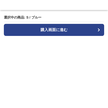
選択中の商品: S / ブルー
選択中の商品: S / ブルー
購入画面に進む
購入画面に進む
Widestyle
について
会社概要