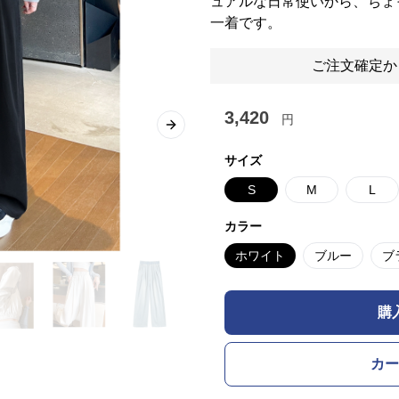
ュアルな日常使いから、ちょ
一着です。
ご注文確定か
3,420
円
Next slide
サイズ
S
M
L
カラー
ホワイト
ブルー
ブ
購
カー