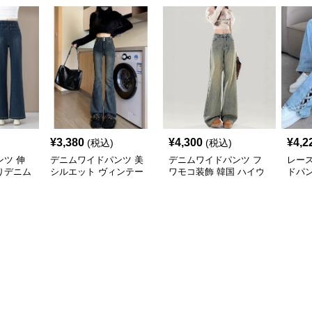
¥
3,380
¥
4,300
¥
4,2
(税込)
(税込)
ツ 伸
デニムワイドパンツ 美
デニムワイドパンツ フ
レー
りデニム
シルエット ヴィンテー
ワモコ装飾 韓国 ハイウ
ドパ
ジ感覚ゆったりハイウエ
エストデニムワイド
ストワイドデニム