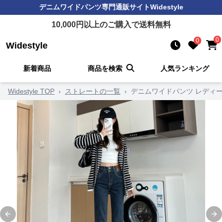
デニムワイドパンツ
専門通販サイト
Widestyle
10,000
円以上のご購入で送料無料
0
0
Widestyle
新着商品
商品を検索
人気ランキング
Widestyle TOP
›
ストレートの一覧
›
デニムワイドパンツ レディ
Previous slide
Ne