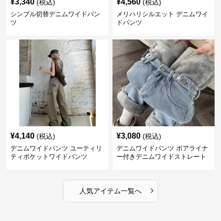
¥
3,340
¥
4,560
(税込)
(税込)
シンプル切替デニムワイドパン
メリハリシルエット デニムワイ
ツ
ドパンツ
¥
4,140
¥
3,080
(税込)
(税込)
デニムワイドパンツ ユーティリ
デニムワイドパンツ ボアライナ
ティポケットワイドパンツ
ー付きデニムワイドストレート
›
人気アイテム一覧へ