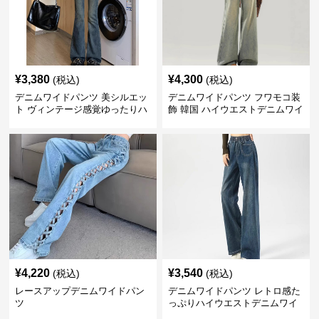
¥
3,380
¥
4,300
(税込)
(税込)
デニムワイドパンツ 美シルエッ
デニムワイドパンツ フワモコ装
ト ヴィンテージ感覚ゆったりハ
飾 韓国 ハイウエストデニムワイ
イウエストワイドデニム
ド
¥
4,220
¥
3,540
(税込)
(税込)
レースアップデニムワイドパン
デニムワイドパンツ レトロ感た
ツ
っぷりハイウエストデニムワイ
ド