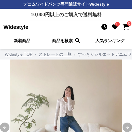
デニムワイドパンツ
専門通販サイト
Widestyle
10,000
円以上のご購入で送料無料
0
0
Widestyle
新着商品
商品を検索
人気ランキング
Widestyle TOP
›
ストレートの一覧
›
すっきりシルエットデニムワ
Previous slide
Ne