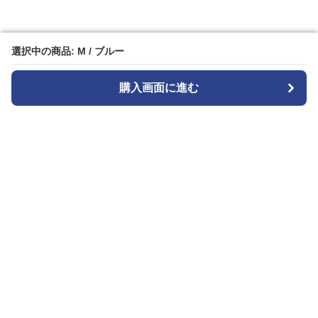
選択中の商品: M / ブルー
選択中の商品: M / ブルー
購入画面に進む
購入画面に進む
Widestyle
について
会社概要