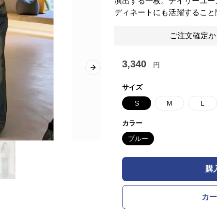
演出する一枚。デイリーユー
ディネートにも活躍すること
ご注文確定か
3,340
円
Next slide
サイズ
S
M
L
カラー
ブルー
購
カー