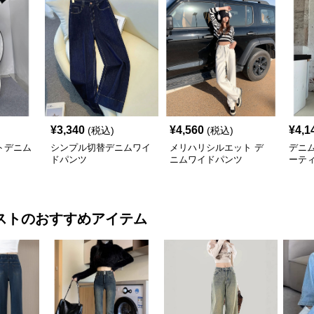
¥
3,340
¥
4,560
¥
4,1
(税込)
(税込)
トデニム
シンプル切替デニムワイ
メリハリシルエット デ
デニ
ドパンツ
ニムワイドパンツ
ーテ
イド
スト
のおすすめアイテム