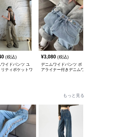
40
¥
3,080
¥
3,880
(税込)
(税込)
(税込)
ムワイドパンツ ユ
デニムワイドパンツ ボ
リラックス デニムワイ
ィリティポケットワ
アライナー付きデニムワ
ドパンツ
パンツ
イドストレート
もっと見る