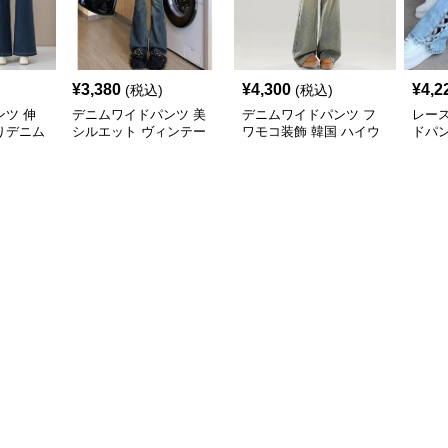
¥
3,380
¥
4,300
¥
4,2
(税込)
(税込)
ツ 伸
デニムワイドパンツ 美
デニムワイドパンツ フ
レー
りデニム
シルエット ヴィンテー
ワモコ装飾 韓国 ハイウ
ドパ
ジ感覚ゆったりハイウエ
エストデニムワイド
ストワイドデニム