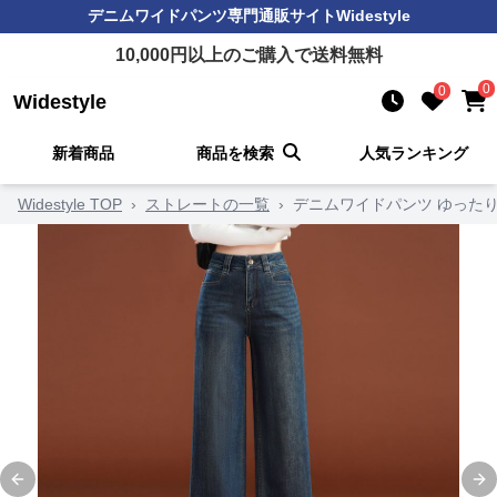
デニムワイドパンツ
専門通販サイト
Widestyle
10,000
円以上のご購入で送料無料
0
0
Widestyle
新着商品
商品を検索
人気ランキング
Widestyle TOP
›
ストレートの一覧
›
デニムワイドパンツ ゆったり
Previous slide
Ne