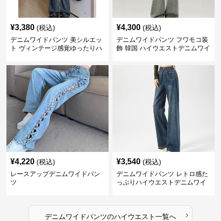
¥
3,380
¥
4,300
(税込)
(税込)
デニムワイドパンツ 美シルエッ
デニムワイドパンツ フワモコ装
ト ヴィンテージ感覚ゆったりハ
飾 韓国 ハイウエストデニムワイ
イウエストワイドデニム
ド
¥
4,220
¥
3,540
(税込)
(税込)
レースアップデニムワイドパン
デニムワイドパンツ レトロ感た
ツ
っぷりハイウエストデニムワイ
ド
›
デニムワイドパンツ
の
ハイウエスト
一覧へ