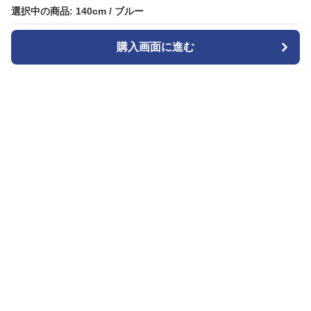
選択中の商品: 140cm / ブルー
選択中の商品: 140cm / ブルー
購入画面に進む
購入画面に進む
Widestyle
について
会社概要
利用規約