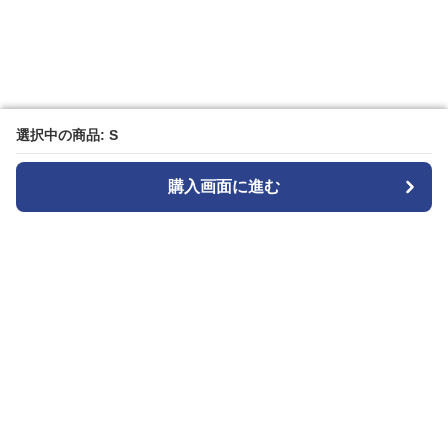
選択中の商品: S
選択中の商品: S
購入画面に進む
購入画面に進む
Widestyle
について