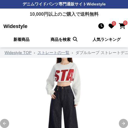
デニムワイドパンツ
専門通販サイト
Widestyle
10,000
円以上のご購入で送料無料
0
0
Widestyle
新着商品
商品を検索
人気ランキング
Widestyle TOP
›
ストレートの一覧
›
ダブルループ ストレートデ
Previous slide
Ne