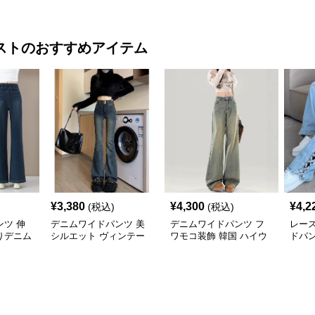
イド
スト
のおすすめアイテム
¥
3,380
¥
4,300
¥
4,2
(税込)
(税込)
ツ 伸
デニムワイドパンツ 美
デニムワイドパンツ フ
レー
りデニム
シルエット ヴィンテー
ワモコ装飾 韓国 ハイウ
ドパ
ジ感覚ゆったりハイウエ
エストデニムワイド
ストワイドデニム