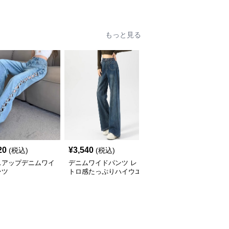
パンツ
イドストレート
もっと見る
20
¥
3,540
¥
5,260
(税込)
(税込)
(税込)
スアップデニムワイ
デニムワイドパンツ レ
デニムワイドパンツ ゆ
ンツ
トロ感たっぷりハイウエ
ったりフレアデニムロン
ストデニムワイド
グパンツ