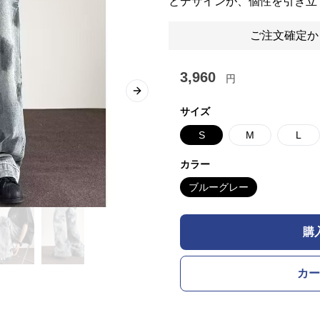
とデザインが、個性を引き立
ご注文確定か
3,960
円
Next slide
サイズ
S
M
L
カラー
ブルーグレー
購
カー