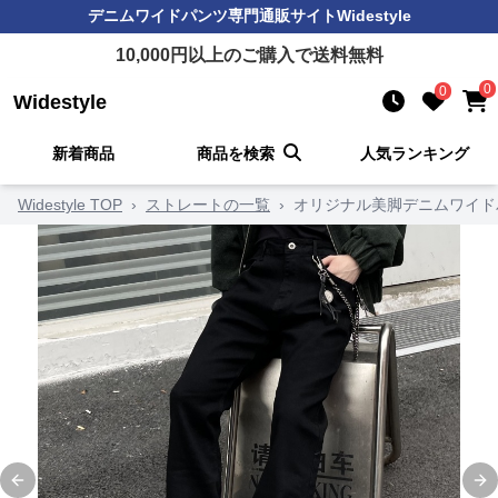
デニムワイドパンツ
専門通販サイト
Widestyle
10,000
円以上のご購入で送料無料
0
0
Widestyle
新着商品
商品を検索
人気ランキング
Widestyle TOP
›
ストレートの一覧
›
オリジナル美脚デニムワイド
Previous slide
Ne