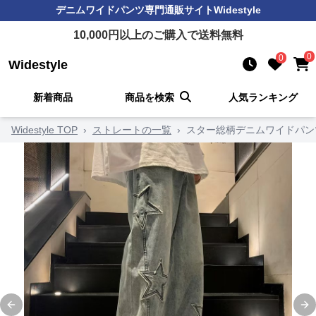
デニムワイドパンツ
専門通販サイト
Widestyle
10,000
円以上のご購入で送料無料
0
0
Widestyle
新着商品
商品を検索
人気ランキング
Widestyle TOP
›
ストレートの一覧
›
スター総柄デニムワイドパン
Previous slide
Ne