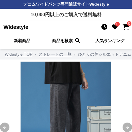
デニムワイドパンツ
専門通販サイト
Widestyle
10,000
円以上のご購入で送料無料
0
0
Widestyle
新着商品
商品を検索
人気ランキング
Widestyle TOP
›
ストレートの一覧
›
ゆとりの美シルエットデニム
Previous slide
Ne