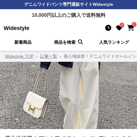
デニムワイドパンツ
専門通販サイト
Widestyle
10,000
円以上のご購入で送料無料
0
0
Widestyle
新着商品
商品を検索
人気ランキング
Widestyle TOP
›
記事一覧
›
着心地抜群！デニムワイドオールイン