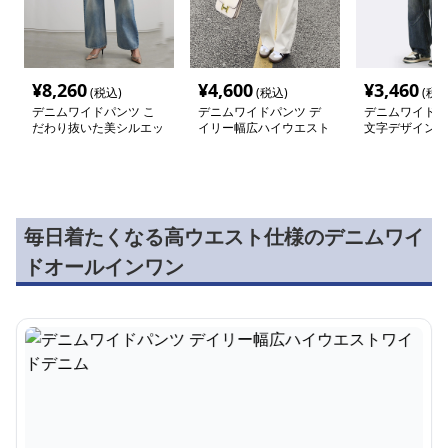
¥
8,260
¥
4,600
¥
3,460
(税込)
(税込)
(税込
デニムワイドパンツ こ
デニムワイドパンツ デ
デニムワイドパ
だわり抜いた美シルエッ
イリー幅広ハイウエスト
文字デザインワ
トワイドデニム
ワイドデニム
ムパンツ
毎日着たくなる高ウエスト仕様のデニムワイ
ドオールインワン