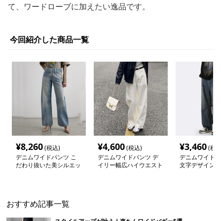
て、ワードローブに加えたい逸品です。
今回紹介した商品一覧
¥
8,260
¥
4,600
¥
3,460
(税込)
(税込)
(税込
デニムワイドパンツ こ
デニムワイドパンツ デ
デニムワイドパ
だわり抜いた美シルエッ
イリー幅広ハイウエスト
文字デザインワ
トワイドデニム
ワイドデニム
ムパンツ
おすすめ記事一覧