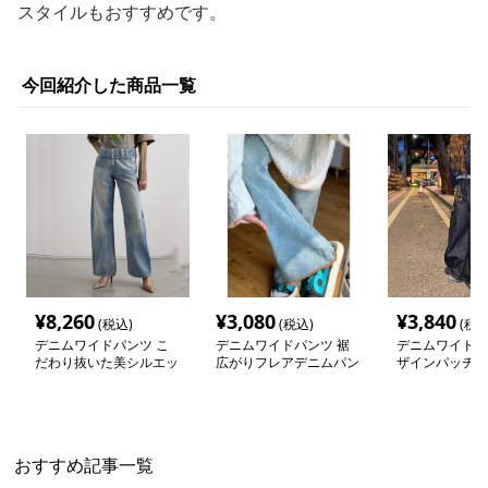
スタイルもおすすめです。
今回紹介した商品一覧
¥
8,260
¥
3,080
¥
3,840
(税込)
(税込)
(税込
デニムワイドパンツ こ
デニムワイドパンツ 裾
デニムワイドパ
だわり抜いた美シルエッ
広がりフレアデニムパン
ザインパッチ 
トワイドデニム
ツ
ニム
おすすめ記事一覧