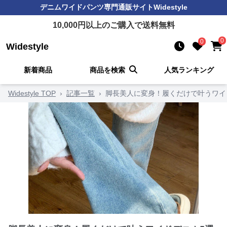
デニムワイドパンツ
専門通販サイト
Widestyle
10,000
円以上のご購入で送料無料
0
0
Widestyle
新着商品
商品を検索
人気ランキング
Widestyle TOP
›
記事一覧
›
脚長美人に変身！履くだけで叶うワイ