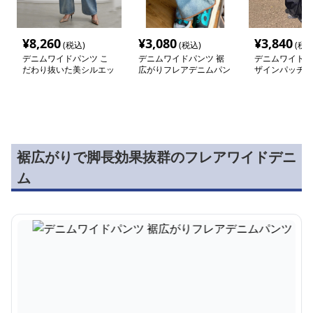
¥
8,260
¥
3,080
¥
3,840
(税込)
(税込)
(税込
デニムワイドパンツ こ
デニムワイドパンツ 裾
デニムワイドパ
だわり抜いた美シルエッ
広がりフレアデニムパン
ザインパッチ 
トワイドデニム
ツ
ニム
裾広がりで脚長効果抜群のフレアワイドデニ
ム