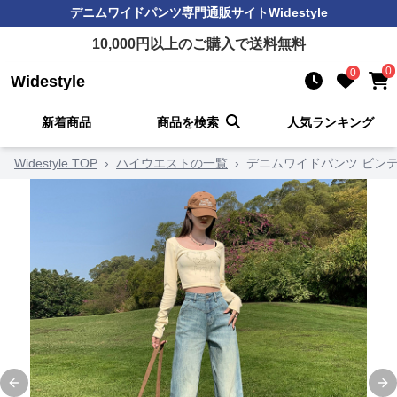
デニムワイドパンツ
専門通販サイト
Widestyle
10,000
円以上のご購入で送料無料
0
0
Widestyle
新着商品
商品を検索
人気ランキング
Widestyle TOP
›
ハイウエストの一覧
›
デニムワイドパンツ ビン
Previous slide
Ne