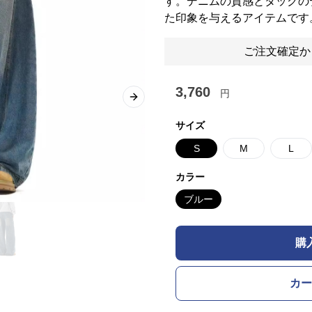
す。デニムの質感とタックの
た印象を与えるアイテムです
ご注文確定か
3,760
円
Next slide
サイズ
S
M
L
カラー
ブルー
購
カー