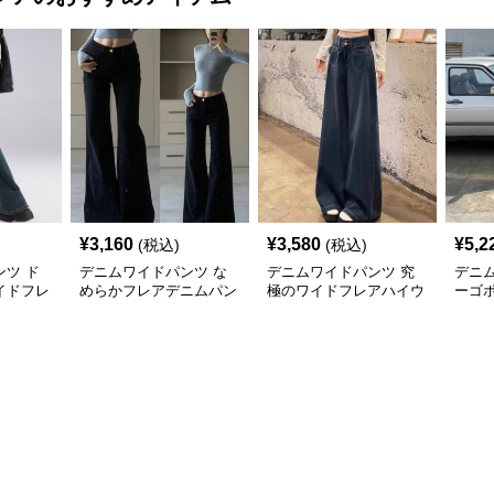
¥
3,160
¥
3,580
¥
5,2
(税込)
(税込)
ツ ド
デニムワイドパンツ な
デニムワイドパンツ 究
デニ
イドフレ
めらかフレアデニムパン
極のワイドフレアハイウ
ーゴ
デニムパ
ツ
エストタックデニムパン
フレ
ツ