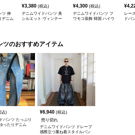
¥
3,380
¥
4,300
¥
4,2
(税込)
(税込)
ツ 伸
デニムワイドパンツ 美
デニムワイドパンツ フ
レー
りデニム
シルエット ヴィンテー
ワモコ装飾 韓国 ハイウ
ドパ
ジ感覚ゆったりハイウエ
エストデニムワイド
ストワイドデニム
ンツ
のおすすめアイテム
¥
6,940
税込)
(税込)
ドパンツ たっぷり
売り切れ
ゆったりデニム
デニムワイドパンツ ドレープ
感際立つ重ね着スタイルパン