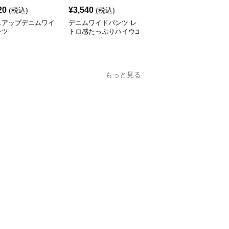
20
¥
3,540
¥
5,260
(税込)
(税込)
(税込)
スアップデニムワイ
デニムワイドパンツ レ
デニムワイドパンツ ゆ
ンツ
トロ感たっぷりハイウエ
ったりフレアデニムロン
ストデニムワイド
グパンツ
もっと見る