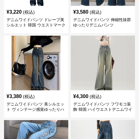
¥
3,220
¥
3,580
(税込)
(税込)
デニムワイドパンツ ドレープ美
デニムワイドパンツ 伸縮性抜群
シルエット 韓国 ウエストマーク
ゆったりデニムパンツ
タックパンツ
¥
3,380
¥
4,300
(税込)
(税込)
デニムワイドパンツ 美シルエッ
デニムワイドパンツ フワモコ装
ト ヴィンテージ感覚ゆったりハ
飾 韓国 ハイウエストデニムワイ
イウエストワイドデニム
ド