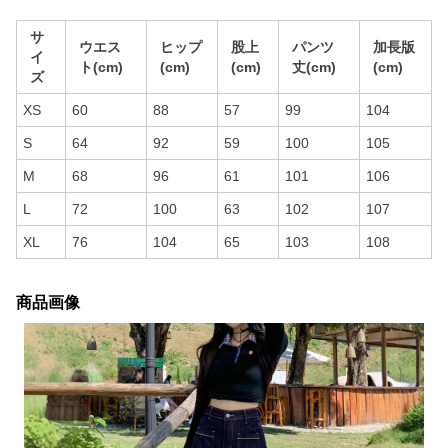
サ
ウエス
ヒップ
股上
パンツ
加長版
イ
ト(cm)
(cm)
(cm)
丈(cm)
(cm)
ズ
XS
60
88
57
99
104
S
64
92
59
100
105
M
68
96
61
101
106
L
72
100
63
102
107
XL
76
104
65
103
108
商品画像