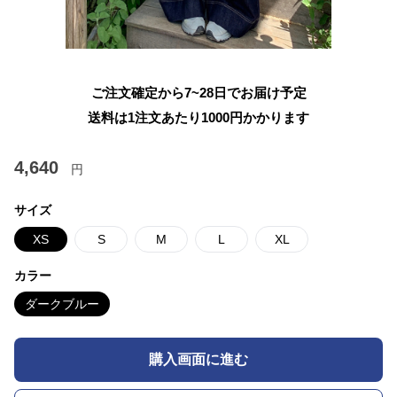
ご注文確定から7~28日でお届け予定
送料は1注文あたり
1000
円かかります
4,640
円
サイズ
XS
S
M
L
XL
カラー
ダークブルー
購入画面に進む