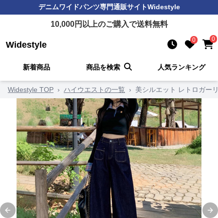
デニムワイドパンツ
専門通販サイト
Widestyle
10,000
円以上のご購入で送料無料
0
0
Widestyle
新着商品
商品を検索
人気ランキング
Widestyle TOP
›
ハイウエストの一覧
›
美シルエット レトロガー
Previous slide
Ne