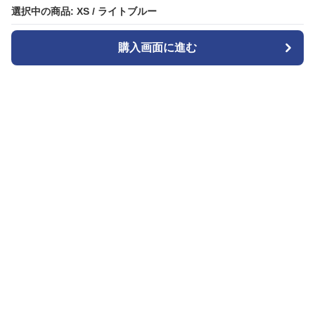
選択中の商品: XS / ライトブルー
選択中の商品: XS / ライトブルー
購入画面に進む
購入画面に進む
Widestyle
について
会社概要
利用規約