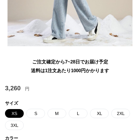
ご注文確定から7~28日でお届け予定
送料は1注文あたり
1000
円かかります
3,260
円
サイズ
XS
S
M
L
XL
2XL
3XL
カラー