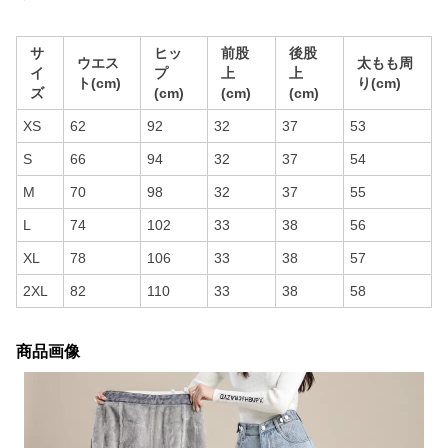
サ
ヒッ
前股
後股
ウエス
太もも周
イ
プ
上
上
ト(cm)
り(cm)
ズ
(cm)
(cm)
(cm)
XS
62
92
32
37
53
S
66
94
32
37
54
M
70
98
32
37
55
L
74
102
33
38
56
XL
78
106
33
38
57
2XL
82
110
33
38
58
商品画像