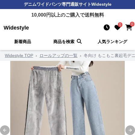
デニムワイドパンツ
専門通販サイト
Widestyle
10,000
円以上のご購入で送料無料
0
0
Widestyle
新着商品
商品を検索
人気ランキング
Widestyle TOP
›
ロールアップの一覧
›
冬向け もこもこ裏起毛デ
Previous slide
Ne