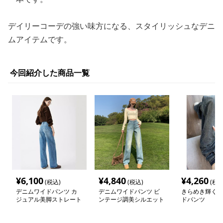
デイリーコーデの強い味方になる、スタイリッシュなデニ
ムアイテムです。
今回紹介した商品一覧
¥
6,100
¥
4,840
¥
4,260
(税込)
(税込)
(税込
デニムワイドパンツ カ
デニムワイドパンツ ビ
きらめき輝くデ
ジュアル美脚ストレート
ンテージ調美シルエット
ドパンツ
デニムパンツ
ハイウエストワイドパン
ツ