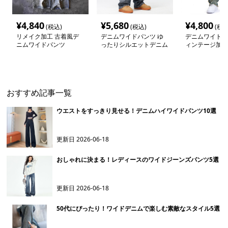
今回紹介した商品一覧
¥
4,840
¥
5,680
¥
4,800
(税込)
(税込)
(税込
リメイク加工 古着風デ
デニムワイドパンツ ゆ
デニムワイドパ
ニムワイドパンツ
ったりシルエットデニム
ィンテージ加工
パンツ
クラッシュデニ
おすすめ記事一覧
ウエストをすっきり見せる！デニムハイワイドパンツ10選
更新日
2026-06-18