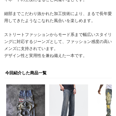
ヴィンテージ感のある色落ち加工とダメージ加工が絶妙に
組み合わさり、一本で存在感のある足元を演出してくれま
す。
ワイドなシルエットでリラックス感がありながらも、スタ
イリッシュな印象を与えるデザインは、カジュアルコーデ
ィネートの主役になること間違いなしです。
細部までこだわり抜かれた加工技術により、まるで長年愛
用してきたようなこなれた風合いを楽しめます。
ストリートファッションからモード系まで幅広いスタイリ
ングに対応するジーンズとして、ファッション感度の高い
メンズに支持されています。
デザイン性と実用性を兼ね備えた一本です。