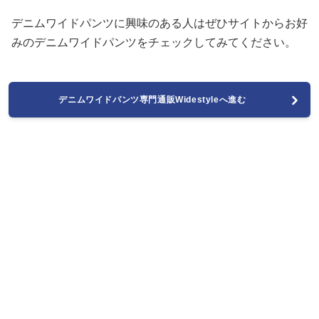
く、さまざまなスタイルに合わせやすいのがポイントで
す。
また、Widestyleでは、サイズ展開も豊富で、自分にぴっ
たりの一着を見つけることができます。
さらに、季節ごとの新作も続々と入荷しているため、常に
新しいスタイルを楽しむことができます。
デニムワイドパンツに興味のある人はぜひサイトからお好
みのデニムワイドパンツをチェックしてみてください。
デニムワイドパンツ専門通販Widestyleへ進む