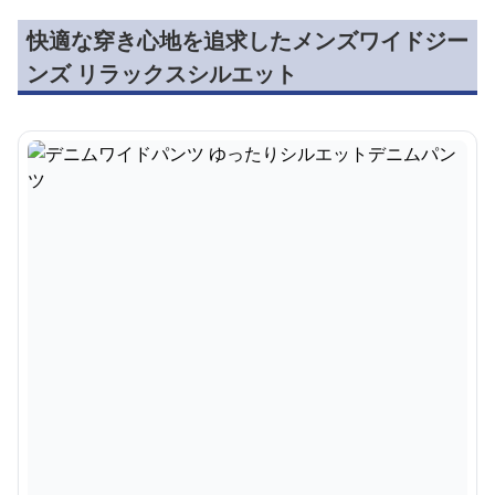
一見シンプルながらも、着こなしに奥行きを与えてくれる
メンズジーンズとして、デニム愛好家からも注目されてい
ます。
どんなトップスとも相性が良く、様々なスタイリングに活
躍する一本です。
快適な穿き心地を追求したメンズワイドジー
ンズ リラックスシルエット