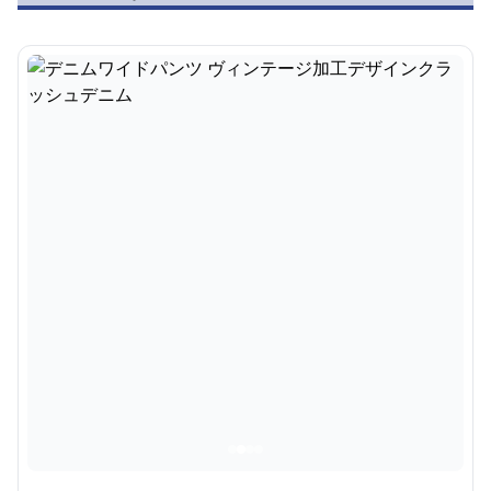
シンプルなトップスと合わせるだけでサマになる頼れるア
イテムです。
個性的なクラッシュ加工メンズワイドジーン
ズ 遊び心あるデザイン