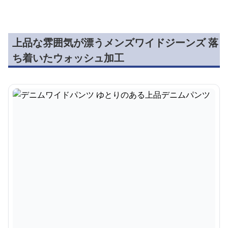
¥
4,840
¥
5,680
¥
4,800
(税込)
(税込)
(税込
リメイク加工 古着風デ
デニムワイドパンツ ゆ
デニムワイドパ
ニムワイドパンツ
ったりシルエットデニム
ィンテージ加工
パンツ
クラッシュデニ
上品な雰囲気が漂うメンズワイドジーンズ 落
ち着いたウォッシュ加工