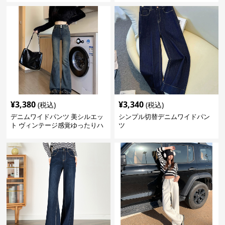
¥
3,580
¥
3,420
(税込)
(税込)
デニムワイドパンツ 伸縮性抜群
ルーズシルエットデニムワイド
ゆったりデニムパンツ
パンツ
¥
3,380
¥
3,340
(税込)
(税込)
デニムワイドパンツ 美シルエッ
シンプル切替デニムワイドパン
ト ヴィンテージ感覚ゆったりハ
ツ
イウエストワイドデニム