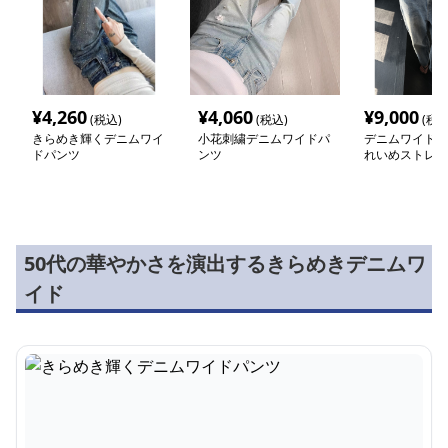
¥
4,260
¥
4,060
¥
9,000
(税込)
(税込)
(税込
きらめき輝くデニムワイ
小花刺繍デニムワイドパ
デニムワイドパ
ドパンツ
ンツ
れいめストレー
パンツ
50代の華やかさを演出するきらめきデニムワ
イド