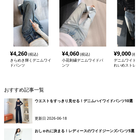
¥
4,260
¥
4,060
¥
9,000
(税込)
(税込)
(税込
きらめき輝くデニムワイ
小花刺繍デニムワイドパ
デニムワイドパ
ドパンツ
ンツ
れいめストレー
パンツ
おすすめ記事一覧
ウエストをすっきり見せる！デニムハイワイドパンツ10選
更新日
2026-06-18
おしゃれに決まる！レディースのワイドジーンズパンツ5選