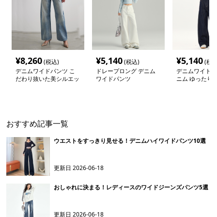
¥
8,260
¥
5,140
¥
5,140
(税込)
(税込)
(税込
デニムワイドパンツ こ
ドレープロング デニム
デニムワイドパ
だわり抜いた美シルエッ
ワイドパンツ
ニム ゆったり
トワイドデニム
ト カジュアル
おすすめ記事一覧
ウエストをすっきり見せる！デニムハイワイドパンツ10選
更新日
2026-06-18
おしゃれに決まる！レディースのワイドジーンズパンツ5選
更新日
2026-06-18