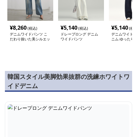
¥
8,260
¥
5,140
¥
5,140
(税込)
(税込)
(税込
デニムワイドパンツ こ
ドレープロング デニム
デニムワイドパ
だわり抜いた美シルエッ
ワイドパンツ
ニム ゆったり
トワイドデニム
ト カジュアル
韓国スタイル美脚効果抜群の洗練ホワイトワ
イドデニム