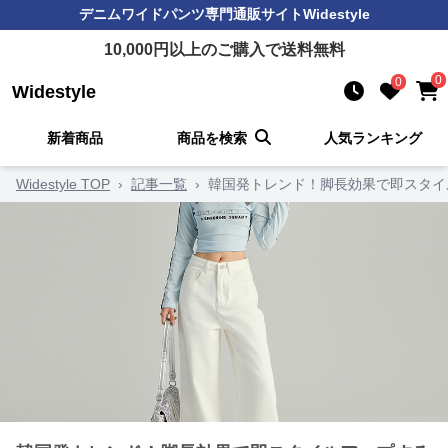
デニムワイドパンツ
専門通販サイト
Widestyle
10,000
円以上のご購入で送料無料
0
0
Widestyle
新着商品
商品を検索
人気ランキング
Widestyle TOP
›
記事一覧
›
韓国発トレンド！脚長効果で即スタイ